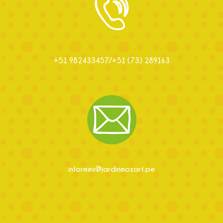
+51 982433457/‎+51 (73) 289163
informes@jardinmozart.pe